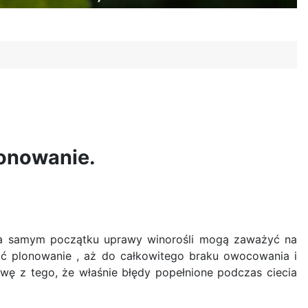
lonowanie.
e na samym początku uprawy winorośli mogą zaważyć na
żać plonowanie , aż do całkowitego braku owocowania i
awę z tego, że właśnie błędy popełnione podczas ciecia