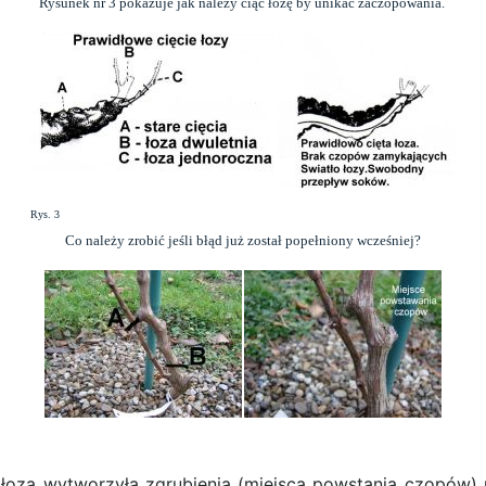
Rysunek nr 3 pokazuje jak należy ciąć łozę by unikać zaczopowania.
Rys. 3
Co należy zrobić jeśli błąd już został popełniony wcześniej?
 łoza wytworzyła zgrubienia (miejsca powstania czopów