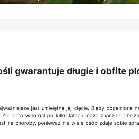
li gwarantuje długie i obfite p
jważniejsze jest umiejętne jej cięcie. Błędy popełnion
. Źle cięta winorośl po kilku latach może znacznie obni
jest na choroby, ponieważ nie wiele osób zdaje sobie spr