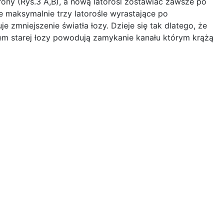
trony (Rys.3 A,B), a nową latorośl zostawiać zawsze po
 maksymalnie trzy latorośle wyrastające po
e zmniejszenie światła łozy. Dzieje się tak dlatego, że
em starej łozy powodują zamykanie kanału którym krążą