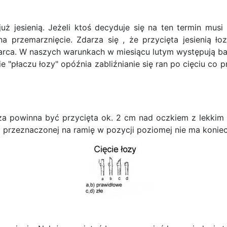
uż jesienią. Jeżeli ktoś decyduje się na ten termin mu
na przemarznięcie. Zdarza się , że przycięta jesienią ł
marca. W naszych warunkach w miesiącu lutym występują ba
ie "płaczu łozy" opóźnia zabliźnianie się ran po cięciu co p
oza powinna być przycięta ok. 2 cm nad oczkiem z lekki
 przeznaczonej na ramię w pozycji poziomej nie ma koniec