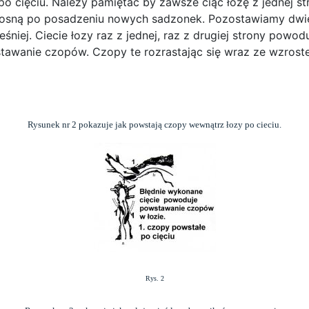
 po cięciu. Należy pamiętać by zawsze ciąć łozę z jednej s
wiosną po posadzeniu nowych sadzonek. Pozostawiamy dwie
iej. Ciecie łozy raz z jednej, raz z drugiej strony powoduj
stawanie czopów. Czopy te rozrastając się wraz ze wzrost
Rysunek nr 2 pokazuje jak powstają czopy wewnątrz łozy po cieciu.
Rys. 2