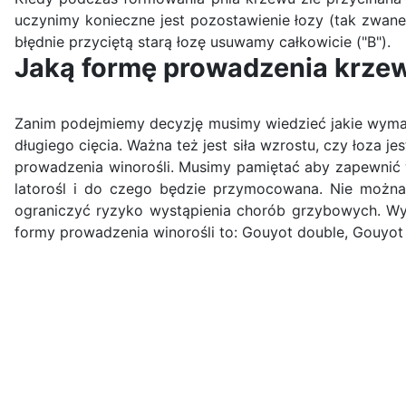
uczynimy konieczne jest pozostawienie łozy (tak zwane
błędnie przyciętą starą łozę usuwamy całkowicie ("B").
Jaką formę prowadzenia krze
Zanim podejmiemy decyzję musimy wiedzieć jakie wymag
długiego cięcia. Ważna też jest siła wzrostu, czy łoza 
prowadzenia winorośli. Musimy pamiętać aby zapewnić w
latorośl i do czego będzie przymocowana. Nie można
ograniczyć ryzyko wystąpienia chorób grzybowych. Wyb
formy prowadzenia winorośli to: Gouyot double, Gouyot 