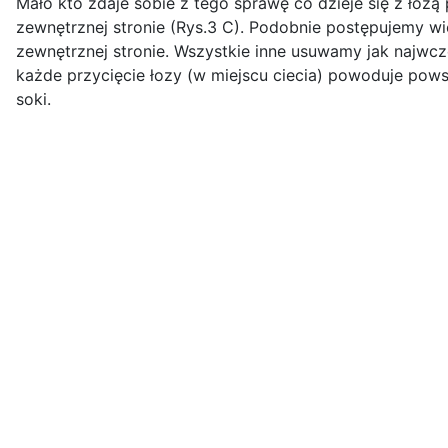
Mało kto zdaje sobie z tego sprawę co dzieje się z łozą
zewnętrznej stronie (Rys.3 C). Podobnie postępujemy 
zewnętrznej stronie. Wszystkie inne usuwamy jak najwcześn
każde przycięcie łozy (w miejscu ciecia) powoduje pow
soki.