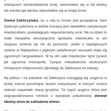
miesiącach zamieszkiwania tutaj, zakochałem się w tej okolicy
tak bardzo jak bardzo zakochałem się w mojej żonie.
Ziemia Zakliczyńska
, bo o niej tu mowa jest przepiękna. Sam
Zakliczyn położony w dolinie Dunajca jest niewielkim zabytkowym
miasteczkiem, posiadającym niepowtarzalny urok. Na co dzień to
małe niespełna dwutysięczne spokojne miasteczko w dni
targowe zmienia się nie do poznania. Jeden z największych
rynków w Małopolsce z pięknym zabytkowym ratuszem staje się
ogromnym targowiskiem. W te dni całe miasteczko tętni życiem
jak ogromna metropolia. Tysiące mieszkańców okolicznych
mniejszych miejscowości zjeżdżają do Zakliczyna na zakupy.
Na północ i na południe od Zakliczyna rozciągają się wzgórza w
dużej mierze porośnięte lasami mieszanymi w których można
zbierać wspaniałe okazy grzybów. Ta część wzgórz, która jest
zagospodarowana rolniczo o wystawie południowej
stanowi
idealny teren do zakładania winnic.