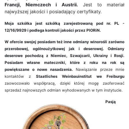
Francji, Niemczech i Austrii.
Jest to materiał
najwyższej jakości i posiadający certyfikaty.
Moja szkółka jest szkółką zarejestrowaną pod nr. PL -
12/16/9929 i podlega kontroli jakości przez PIORiN.
W ofercie swojej posiadam też inne odmiany winorośli zarówno
przerobowej, ogólnoużytkowej jak i deserowej. Odmiany
deserowe pochodzą z Niemiec, Szwajcarii, Ukrainy i Rosji.
Posiadam własne mateczniki, które z roku na rok są
powiększane o nowe nasadzenia.
Nawiązanie przeze mnie
kontaktów z
Staatliches Weinbauinstitut we Freiburgu
zaowocowało współpracą, dzięki której mogę zaoferować
sprzedaż najnowszych odmian wyhodowanych w tym instytucie.
Pasją