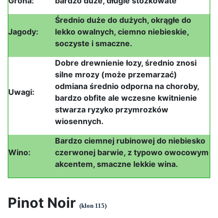
Grona:
bardzo duże, długie stożkowate
Średnio duże do dużych, okrągłe do
Jagody:
lekko owalnych, ciemno niebieskie,
soczyste i smaczne.
Dobre drewnienie łozy, średnio znosi
silne mrozy (może przemarzać)
odmiana średnio odporna na choroby,
Uwagi:
bardzo obfite ale wczesne kwitnienie
stwarza ryzyko przymrozków
wiosennych.
Bardzo ciemnej rubinowej do niebiesko
Wino:
czerwonej barwie, z typowo owocowym
akcentem, smaczne lekkie wina.
Pinot Noir
(klon 115)