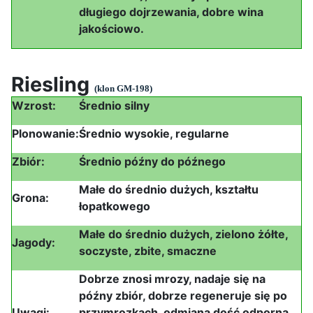
długiego dojrzewania, dobre wina
jakościowo.
Riesling
(klon GM-198)
Wzrost:
Średnio silny
Plonowanie:
Średnio wysokie, regularne
Zbiór:
Średnio późny do późnego
Małe do średnio dużych, kształtu
Grona:
łopatkowego
Małe do średnio dużych, zielono żółte,
Jagody:
soczyste, zbite, smaczne
Dobrze znosi mrozy, nadaje się na
późny zbiór, dobrze regeneruje się po
Uwagi:
przymrozkach, odmiana dość odporna,