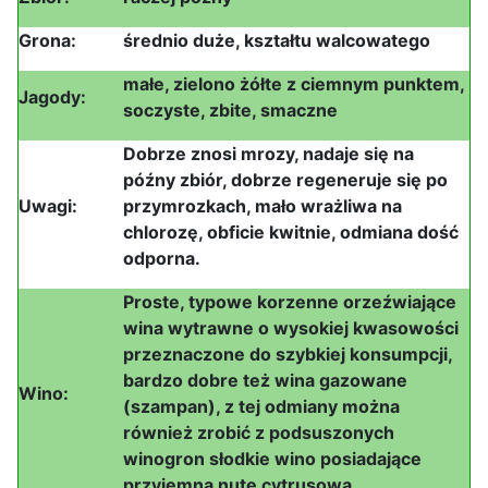
Grona:
średnio duże, kształtu walcowatego
małe, zielono żółte z ciemnym punktem,
Jagody:
soczyste, zbite, smaczne
Dobrze znosi mrozy, nadaje się na
późny zbiór, dobrze regeneruje się po
Uwagi:
przymrozkach, mało wrażliwa na
chlorozę, obficie kwitnie, odmiana dość
odporna.
Proste, typowe korzenne orzeźwiające
wina wytrawne o wysokiej kwasowości
przeznaczone do szybkiej konsumpcji,
bardzo dobre też wina gazowane
Wino:
(szampan), z tej odmiany można
również zrobić z podsuszonych
winogron słodkie wino posiadające
przyjemną nutę cytrusową.