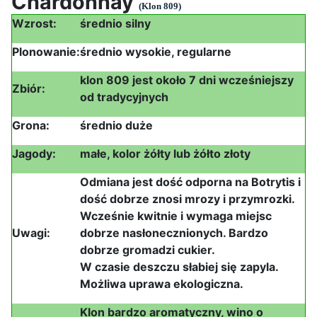
Chardonnay
(Klon 809)
Wzrost:
średnio silny
Plonowanie:
średnio wysokie, regularne
klon 809 jest około 7 dni wcześniejszy
Zbiór:
od tradycyjnych
Grona:
średnio duże
Jagody:
małe, kolor żółty lub żółto złoty
Odmiana jest dość odporna na Botrytis i
dość dobrze znosi mrozy i przymrozki.
Wcześnie kwitnie i wymaga miejsc
Uwagi:
dobrze nasłonecznionych. Bardzo
dobrze gromadzi cukier.
W czasie deszczu słabiej się zapyla.
Możliwa uprawa ekologiczna.
Klon bardzo aromatyczny, wino o