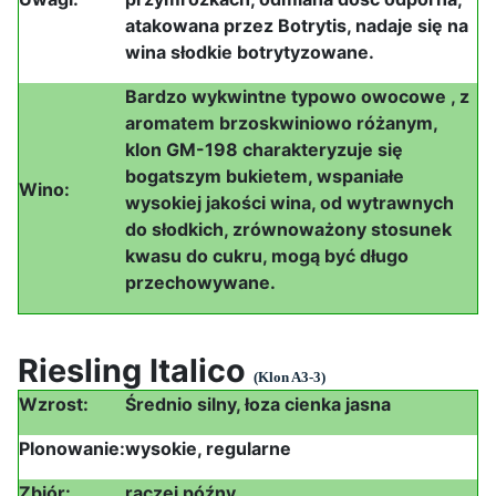
atakowana przez Botrytis, nadaje się na
wina słodkie botrytyzowane.
Bardzo wykwintne typowo owocowe , z
aromatem brzoskwiniowo różanym,
klon GM-198 charakteryzuje się
bogatszym bukietem, wspaniałe
Wino:
wysokiej jakości wina, od wytrawnych
do słodkich, zrównoważony stosunek
kwasu do cukru, mogą być długo
przechowywane.
Riesling Italico
(Klon A3-3)
Wzrost:
Średnio silny, łoza cienka jasna
Plonowanie:
wysokie, regularne
Zbiór:
raczej późny