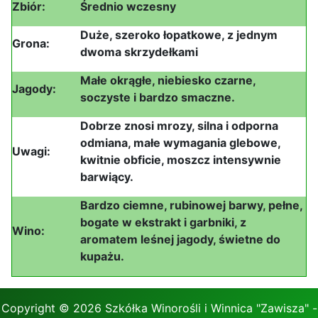
Zbiór:
Średnio wczesny
Duże, szeroko łopatkowe, z jednym
Grona:
dwoma skrzydełkami
Małe okrągłe, niebiesko czarne,
Jagody:
soczyste i bardzo smaczne.
Dobrze znosi mrozy, silna i odporna
odmiana, małe wymagania glebowe,
Uwagi:
kwitnie obficie, moszcz intensywnie
barwiący.
Bardzo ciemne, rubinowej barwy, pełne,
bogate w ekstrakt i garbniki, z
Wino:
aromatem leśnej jagody, świetne do
kupażu.
Copyright © 2026 Szkółka Winorośli i Winnica "Zawisza" -