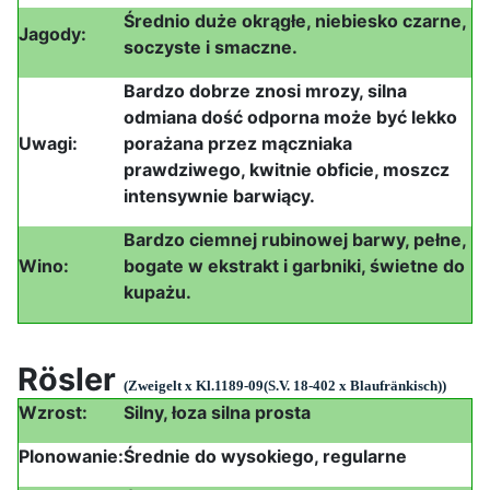
Średnio duże okrągłe, niebiesko czarne,
Jagody:
soczyste i smaczne.
Bardzo dobrze znosi mrozy, silna
odmiana dość odporna może być lekko
Uwagi:
porażana przez mączniaka
prawdziwego, kwitnie obficie, moszcz
intensywnie barwiący.
Bardzo ciemnej rubinowej barwy, pełne,
Wino:
bogate w ekstrakt i garbniki, świetne do
kupażu.
Rösler
(Zweigelt x Kl.1189-09(S.V. 18-402 x Blaufränkisch))
Wzrost:
Silny, łoza silna prosta
Plonowanie:
Średnie do wysokiego, regularne