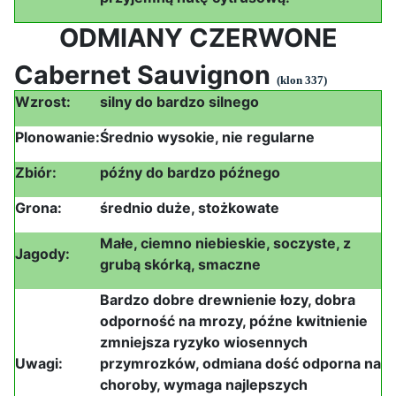
ODMIANY CZERWONE
Cabernet Sauvignon
(klon 337)
Wzrost:
silny do bardzo silnego
Plonowanie:
Średnio wysokie, nie regularne
Zbiór:
późny do bardzo późnego
Grona:
średnio duże, stożkowate
Małe, ciemno niebieskie, soczyste, z
Jagody:
grubą skórką, smaczne
Bardzo dobre drewnienie łozy, dobra
odporność na mrozy, późne kwitnienie
zmniejsza ryzyko wiosennych
Uwagi:
przymrozków, odmiana dość odporna na
choroby, wymaga najlepszych