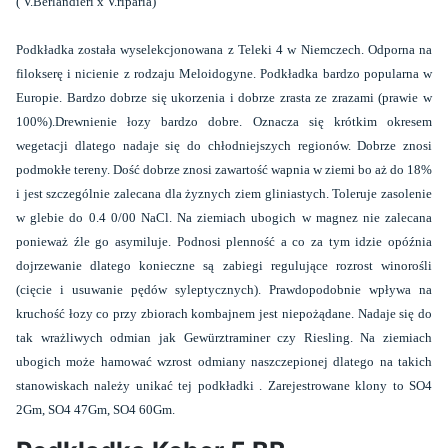
( V.Berlandieri x V.riparia)
Podkładka została wyselekcjonowana z Teleki 4 w Niemczech. Odporna na
filokserę i nicienie z rodzaju Meloidogyne. Podkładka bardzo popularna w
Europie. Bardzo dobrze się ukorzenia i dobrze zrasta ze zrazami (prawie w
100%).Drewnienie łozy bardzo dobre. Oznacza się krótkim okresem
wegetacji dlatego nadaje się do chłodniejszych regionów. Dobrze znosi
podmokłe tereny. Dość dobrze znosi zawartość wapnia w ziemi bo aż do 18%
i jest szczególnie zalecana dla żyznych ziem gliniastych. Toleruje zasolenie
w glebie do 0.4 0/00 NaCl. Na ziemiach ubogich w magnez nie zalecana
ponieważ źle go asymiluje. Podnosi plenność a co za tym idzie opóźnia
dojrzewanie dlatego konieczne są zabiegi regulujące rozrost winorośli
(cięcie i usuwanie pędów syleptycznych). Prawdopodobnie wpływa na
kruchość łozy co przy zbiorach kombajnem jest niepożądane. Nadaje się do
tak wrażliwych odmian jak Gewürztraminer czy Riesling. Na ziemiach
ubogich może hamować wzrost odmiany naszczepionej dlatego na takich
stanowiskach należy unikać tej podkładki . Zarejestrowane klony to SO4
2Gm, SO4 47Gm, SO4 60Gm.