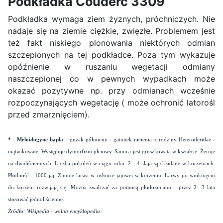
Podkładka Couderc 3309
Podkładka wymaga ziem żyznych, próchniczych. Nie
nadaje się na ziemie ciężkie, zwięzłe. Problemem jest
też fakt niskiego plonowania niektórych odmian
szczepionych na tej podkładce. Poza tym wykazuje
opóźnienie w ruszaniu wegetacji odmiany
naszczepionej co w pewnych wypadkach może
okazać pozytywne np. przy odmianach wcześnie
rozpoczynających wegetację ( może ochronić latorośl
przed zmarznięciem).
* - Meloidogyne hapla
- guzak północny - gatunek nicienia z rodziny Heteroderidae -
mątwikowate. Występuje dymorfizm płciowy. Samica jest gruszkowata w kształcie. Żeruje
na dwuliściennych. Liczba pokoleń w ciągu roku: 2 - 4. Jaja są składane w korzeniach.
Płodność - 1000 jaj. Zimuje larwa w osłonce jajowej w korzeniu. Larwy po wniknięciu
do korzeni rozwijają się. Można zwalczać za pomocą płodozmianu - przez 2- 3 lata
stosować jednoliścienne.
Źródło: Wikipedia - wolna encyklopedia.