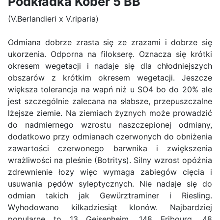
Podkładka Kober 5 BB
(V.Berlandieri x V.riparia)
Odmiana dobrze zrasta się ze zrazami i dobrze się
ukorzenia. Odporna na filokserę. Oznacza się krótki
okresem wegetacji i nadaje się dla chłodniejszych
obszarów z krótkim okresem wegetacji. Jeszcze
większa tolerancja na wapń niż u SO4 bo do 20% ale
jest szczególnie zalecana na słabsze, przepuszczalne
lżejsze ziemie. Na ziemiach żyznych może prowadzić
do nadmiernego wzrostu naszczepionej odmiany,
dodatkowo przy odmianach czerwonych do obniżenia
zawartości czerwonego barwnika i zwiększenia
wrażliwości na pleśnie (Botritys). Silny wzrost opóźnia
zdrewnienie łozy więc wymaga zabiegów cięcia i
usuwania pędów syleptycznych. Nie nadaje się do
odmian takich jak Gewürztraminer i Riesling.
Wyhodowano kilkadziesiąt klonów. Najbardziej
popularne to 13 Geisenheim, 148 Fribourg, 48