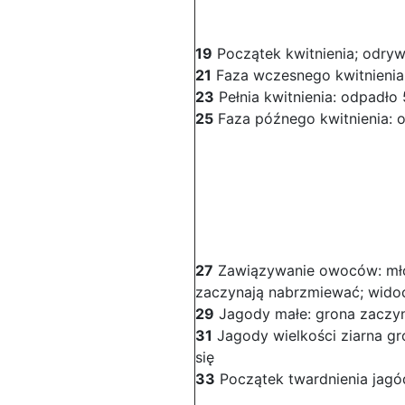
19
Początek kwitnienia; odryw
21
Faza wczesnego kwitnieni
23
Pełnia kwitnienia: odpadł
25
Faza późnego kwitnienia:
27
Zawiązywanie owoców: mł
zaczynają nabrzmiewać; wido
29
Jagody małe: grona zaczyn
31
Jagody wielkości ziarna gr
się
33
Początek twardnienia jagó