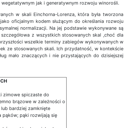
w wegetatywnym jak i generatywnym rozwoju winorośli.
wanych w skali Einchorna-Lorenza, która była tworzona
iejako oficjalnym kodem służącym do określania rozwoju
ksymalnej normalizacji. Na jej podstawie wykonywane są
ej szczegółowa z wszystkich stosowanych skal ,choć dla
j przyszłości wszelkie terminy zabiegów wykonywanych w
ek ze stosowanych skali. Ich przydatność, w kontekście
ug mało znaczących i nie przystających do dzisiejszej
BCH
i zimowe spiczaste do
ciemno brązowe w zależności o
 lub bardziej zamknięte
pąków; pąki rozwijają się