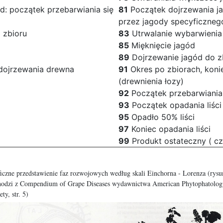
d: początek przebarwiania się
81
Początek dojrzewania ja
przez jagody specyficzneg
 zbioru
83
Utrwalanie wybarwienia
85
Mięknięcie jagód
89
Dojrzewanie jagód do z
 dojrzewania drewna
91
Okres po zbiorach, koni
(drewnienia łozy)
92
Początek przebarwiania s
93
Początek opadania liści
95
Opadło 50% liści
97
Koniec opadania liści
99
Produkt ostateczny ( czy
iczne przedstawienie faz rozwojowych według skali Einchorna - Lorenza (rys
hodzi z Compendium of Grape Diseases wydawnictwa American Phytophatolog
ety, str. 5)