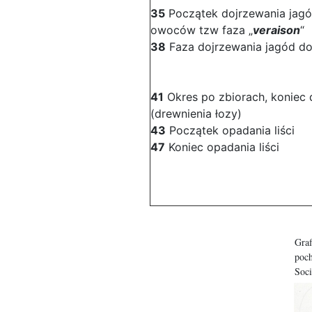
35
Początek dojrzewania jagó
owoców tzw faza „
veraison
“
38
Faza dojrzewania jagód do
41
Okres po zbiorach, koniec
(drewnienia łozy)
43
Początek opadania liści
47
Koniec opadania liści
Graf
poc
Soci