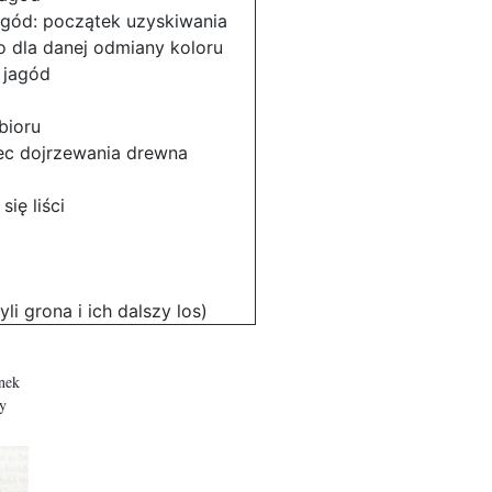
gód: początek uzyskiwania
o dla danej odmiany koloru
 jagód
bioru
ec dojrzewania drewna
ię liści
li grona i ich dalszy los)
unek
y