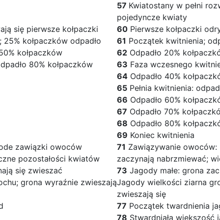
57
Kwiatostany w pełni roz
pojedyncze kwiaty
ają się pierwsze kołpaczki
60
Pierwsze kołpaczki odr
a; 25% kołpaczków odpadło
61
Początek kwitnienia; o
o 50% kołpaczków
62
Odpadło 20% kołpaczk
 odpadło 80% kołpaczków
63
Faza wczesnego kwitni
64
Odpadło 40% kołpaczk
65
Pełnia kwitnienia: odp
66
Odpadło 60% kołpaczk
67
Odpadło 70% kołpaczk
68
Odpadło 80% kołpaczk
69
Koniec kwitnienia
ode zawiązki owoców
71
Zawiązywanie owoców: 
czne pozostałości kwiatów
zaczynają nabrzmiewać; wi
ają się zwieszać
73
Jagody małe: grona zac
ochu; grona wyraźnie zwieszają
Jagody wielkości ziarna gr
zwieszają się
d
77
Początek twardnienia j
78
Stwardniała większość 