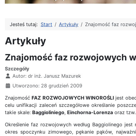
Jesteś tutaj:
Start
Artykuły
Znajomość faz rozwo
Artykuły
Znajomość faz rozwojowych w
Szczegóły
Autor:
dr inż. Janusz Mazurek
Utworzono: 28 grudzień 2009
Znajomość
FAZ ROZWOJOWYCH WINOROŚLI
jest obe
celu unifikacji zaleceń szczegółowe określanie poszc
takie skale:
Baggioliniego
,
Einchorna-Lorenza
oraz tzw.
Określenie faz rozwojowych według Baggiolinego jest 
okres spoczynku zimowego, pękanie pąków, najważnie