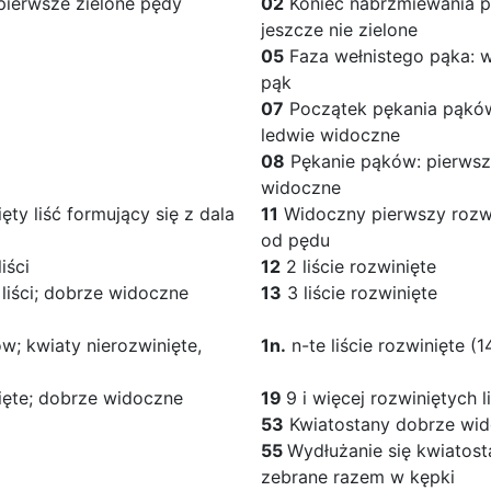
ierwsze zielone pędy
02
Koniec nabrzmiewania pą
jeszcze nie zielone
05
Faza wełnistego pąka: w
pąk
07
Początek pękania pąków
ledwie widoczne
08
Pękanie pąków: pierwsz
widoczne
ty liść formujący się z dala
11
Widoczny pierwszy rozwin
od pędu
iści
12
2 liście rozwinięte
liści; dobrze widoczne
13
3 liście rozwinięte
w; kwiaty nierozwinięte,
1n.
n-te liście rozwinięte (14
ięte; dobrze widoczne
19
9 i więcej rozwiniętych li
53
Kwiatostany dobrze wi
55
Wydłużanie się kwiatost
zebrane razem w kępki