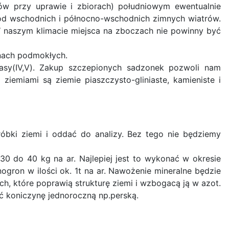
otów przy uprawie i zbiorach) południowym ewentualnie
e od wschodnich i północno-wschodnich zimnych wiatrów.
 W naszym klimacie miejsca na zboczach nie powinny być
enach podmokłych.
lasy(IV,V). Zakup szczepionych sadzonek pozwoli nam
iemiami są ziemie piaszczysto-gliniaste, kamieniste i
óbki ziemi i oddać do analizy. Bez tego nie będziemy
0 do 40 kg na ar. Najlepiej jest to wykonać w okresie
gron w ilości ok. 1t na ar. Nawożenie mineralne będzie
, które poprawią strukturę ziemi i wzbogacą ją w azot.
ać koniczynę jednoroczną np.perską.