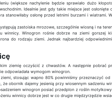
yleniu (większe nachylenie będzie sprawiało dużo kłop
chodnim. Idealnie jest gdy takie miejsce jest osłonięt
óra stanowiłaby osłonę przed letnimi burzami i wiatrami.
 występują zastoiska mrozowe, szczególnie wiosną i na ter
u winnicy. Winogron rośnie dobrze na ziemi gorszej k
na do rodzaju ziemi. Jednak najbardziej odpowiednimi z
icę
kim ziemię oczyścić z chwastów. A następnie pobrać pr
lnie odpowiadała wymogom winogron.
 ziemi, stosując wapno 80% powinniśmy przeznaczyć od 3
e obornik dajemy jesienią przy wiosennym sadzeniu wino
sadzeniem winogron posiać przedplon z roślin motylkowych
łożeniu winnicy dobrze jest w co drugie międzyrzędzie wsi