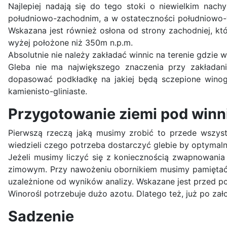
Najlepiej nadają się do tego stoki o niewielkim nach
południowo-zachodnim, a w ostateczności południowo-ws
Wskazana jest również osłona od strony zachodniej, kt
wyżej położone niż 350m n.p.m.
Absolutnie nie należy zakładać winnic na terenie gdzie
Gleba nie ma największego znaczenia przy zakładani
dopasować podkładkę na jakiej będą sczepione winogro
kamienisto-gliniaste.
Przygotowanie ziemi pod winn
Pierwszą rzeczą jaką musimy zrobić to przede wszyst
wiedzieli czego potrzeba dostarczyć glebie by optyma
Jeżeli musimy liczyć się z koniecznością zwapnowania
zimowym. Przy nawożeniu obornikiem musimy pamiętać, ż
uzależnione od wyników analizy. Wskazane jest przed po
Winorośl potrzebuje dużo azotu. Dlatego też, już po za
Sadzenie