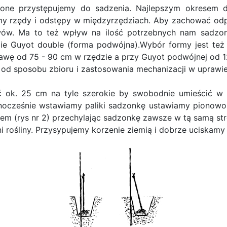
one przystępujemy do sadzenia. Najlepszym okresem do
amy rzędy i odstępy w międzyrzędziach. Aby zachować od
ów. Ma to też wpływ na ilość potrzebnych nam sadzone
e Guyot double (forma podwójna).Wybór formy jest też 
stawę od 75 - 90 cm w rzędzie a przy Guyot podwójnej od 1
od sposobu zbioru i zastosowania mechanizacji w uprawi
 ok. 25 cm na tyle szerokie by swobodnie umieścić w 
nocześnie wstawiamy paliki sadzonkę ustawiamy pionowo ob
em (rys nr 2) przechylając sadzonkę zawsze w tą samą str
ni rośliny. Przysypujemy korzenie ziemią i dobrze uciskam