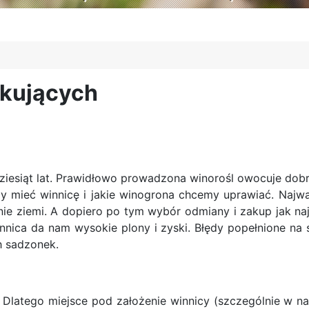
tkujących
ziesiąt lat. Prawidłowo prowadzona winorośl owocuje dobr
my mieć winnicę i jakie winogrona chcemy uprawiać. Najw
nie ziemi. A dopiero po tym wybór odmiany i zakup jak n
ica da nam wysokie plony i zyski. Błędy popełnione na 
ch sadzonek.
a. Dlatego miejsce pod założenie winnicy (szczególnie w na