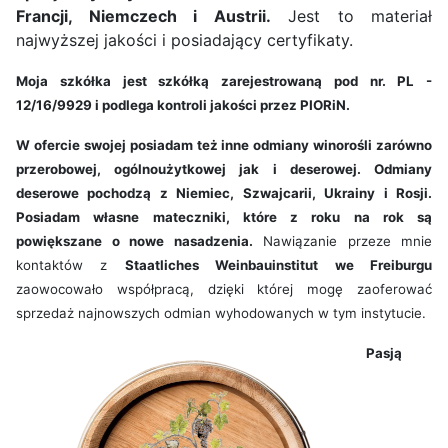
Francji, Niemczech i Austrii.
Jest to materiał
najwyższej jakości i posiadający certyfikaty.
Moja szkółka jest szkółką zarejestrowaną pod nr. PL -
12/16/9929 i podlega kontroli jakości przez PIORiN.
W ofercie swojej posiadam też inne odmiany winorośli zarówno
przerobowej, ogólnoużytkowej jak i deserowej. Odmiany
deserowe pochodzą z Niemiec, Szwajcarii, Ukrainy i Rosji.
Posiadam własne mateczniki, które z roku na rok są
powiększane o nowe nasadzenia.
Nawiązanie przeze mnie
kontaktów z
Staatliches Weinbauinstitut we Freiburgu
zaowocowało współpracą, dzięki której mogę zaoferować
sprzedaż najnowszych odmian wyhodowanych w tym instytucie.
Pasją