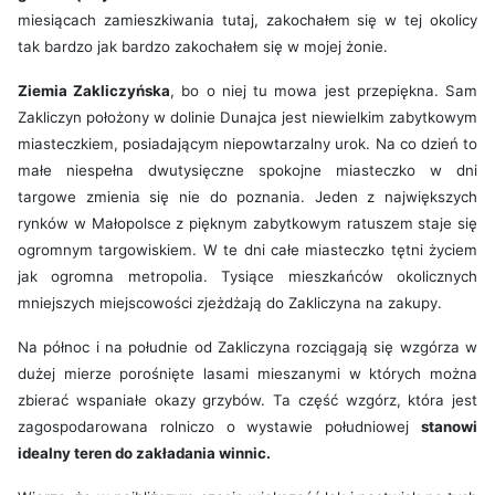
miesiącach zamieszkiwania tutaj, zakochałem się w tej okolicy
tak bardzo jak bardzo zakochałem się w mojej żonie.
Ziemia Zakliczyńska
, bo o niej tu mowa jest przepiękna. Sam
Zakliczyn położony w dolinie Dunajca jest niewielkim zabytkowym
miasteczkiem, posiadającym niepowtarzalny urok. Na co dzień to
małe niespełna dwutysięczne spokojne miasteczko w dni
targowe zmienia się nie do poznania. Jeden z największych
rynków w Małopolsce z pięknym zabytkowym ratuszem staje się
ogromnym targowiskiem. W te dni całe miasteczko tętni życiem
jak ogromna metropolia. Tysiące mieszkańców okolicznych
mniejszych miejscowości zjeżdżają do Zakliczyna na zakupy.
Na północ i na południe od Zakliczyna rozciągają się wzgórza w
dużej mierze porośnięte lasami mieszanymi w których można
zbierać wspaniałe okazy grzybów. Ta część wzgórz, która jest
zagospodarowana rolniczo o wystawie południowej
stanowi
idealny teren do zakładania winnic.