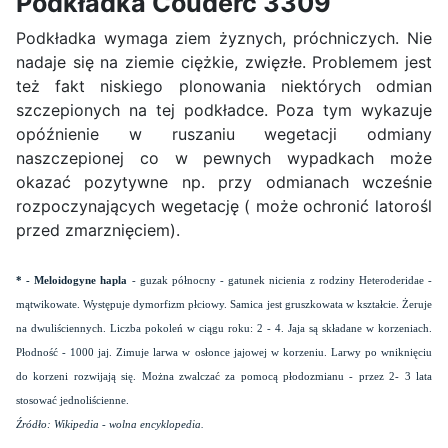
Podkładka Couderc 3309
Podkładka wymaga ziem żyznych, próchniczych. Nie
nadaje się na ziemie ciężkie, zwięzłe. Problemem jest
też fakt niskiego plonowania niektórych odmian
szczepionych na tej podkładce. Poza tym wykazuje
opóźnienie w ruszaniu wegetacji odmiany
naszczepionej co w pewnych wypadkach może
okazać pozytywne np. przy odmianach wcześnie
rozpoczynających wegetację ( może ochronić latorośl
przed zmarznięciem).
* - Meloidogyne hapla
- guzak północny - gatunek nicienia z rodziny Heteroderidae -
mątwikowate. Występuje dymorfizm płciowy. Samica jest gruszkowata w kształcie. Żeruje
na dwuliściennych. Liczba pokoleń w ciągu roku: 2 - 4. Jaja są składane w korzeniach.
Płodność - 1000 jaj. Zimuje larwa w osłonce jajowej w korzeniu. Larwy po wniknięciu
do korzeni rozwijają się. Można zwalczać za pomocą płodozmianu - przez 2- 3 lata
stosować jednoliścienne.
Źródło: Wikipedia - wolna encyklopedia.