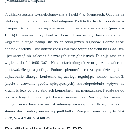
( V.Berlandieri x V.riparia)
Podkładka została wyselekcjonowana z Teleki 4 w Niemczech. Odporna na
filokserę i nicienie z rodzaju Meloidogyne. Podkładka bardzo popularna w
Europie. Bardzo dobrze się ukorzenia i dobrze zrasta ze zrazami (prawie w
100%).Drewnienie łozy bardzo dobre. Oznacza się krótkim okresem
wegetacji dlatego nadaje się do chłodniejszych regionów. Dobrze znosi
podmokłe tereny. Dość dobrze znosi zawartość wapnia w ziemi bo aż do 18%
i jest szczególnie zalecana dla żyznych ziem gliniastych. Toleruje zasolenie
w glebie do 0.4 0/00 NaCl. Na ziemiach ubogich w magnez nie zalecana
ponieważ źle go asymiluje. Podnosi plenność a co za tym idzie opóźnia
dojrzewanie dlatego konieczne są zabiegi regulujące rozrost winorośli
(cięcie i usuwanie pędów syleptycznych). Prawdopodobnie wpływa na
kruchość łozy co przy zbiorach kombajnem jest niepożądane. Nadaje się do
tak wrażliwych odmian jak Gewürztraminer czy Riesling. Na ziemiach
ubogich może hamować wzrost odmiany naszczepionej dlatego na takich
stanowiskach należy unikać tej podkładki . Zarejestrowane klony to SO4
2Gm, SO4 47Gm, SO4 60Gm.