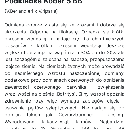
Podkładka Kober 5 BB
(V.Berlandieri x V.riparia)
Odmiana dobrze zrasta się ze zrazami i dobrze się
ukorzenia. Odporna na filokserę. Oznacza się krótki
okresem wegetacji i nadaje się dla chłodniejszych
obszarów z krótkim okresem wegetacji. Jeszcze
większa tolerancja na wapń niż u SO4 bo do 20% ale
jest szczególnie zalecana na słabsze, przepuszczalne
lżejsze ziemie. Na ziemiach żyznych może prowadzić
do nadmiernego wzrostu naszczepionej odmiany,
dodatkowo przy odmianach czerwonych do obniżenia
zawartości czerwonego barwnika i zwiększenia
wrażliwości na pleśnie (Botritys). Silny wzrost opóźnia
zdrewnienie łozy więc wymaga zabiegów cięcia i
usuwania pędów syleptycznych. Nie nadaje się do
odmian takich jak Gewürztraminer i Riesling.
Wyhodowano kilkadziesiąt klonów. Najbardziej
popularne to 13 Geisenheim, 148 Fribourg, 48