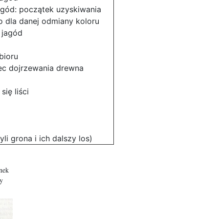
gód: początek uzyskiwania
o dla danej odmiany koloru
 jagód
bioru
ec dojrzewania drewna
ię liści
li grona i ich dalszy los)
unek
y