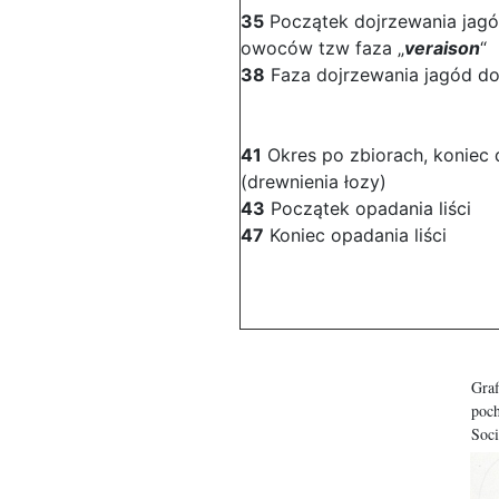
35
Początek dojrzewania jagó
owoców tzw faza „
veraison
“
38
Faza dojrzewania jagód do
41
Okres po zbiorach, koniec
(drewnienia łozy)
43
Początek opadania liści
47
Koniec opadania liści
Graf
poc
Soci