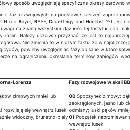
egółowy sposób uwzględniają specyficzne okresy zarówno 
ślanie faz rozwojowych na podstawie założeń zapropono
BBCH (od
B
ayer,
B
ASF,
C
iba-Geigy and
H
oechst ??) jest n
z uwagi na znaną wszystkim dążność tej Instytucji do ma
y roślin. Należy uczciwie przyznać, że jest to najbardzi
zegółowa. Nie zmienia to w niczym faktu, że w najbliższe
gicydów, powinny uwzględniać fazy opisane w którejkolwi
rze na ograniczeniu określania terminów zabiegów wedł
horna-Lorenza
Fazy rozwojowe w skali B
pąków zimowych mniej lub
00
Spoczynek zimowy: pąk
zaokrąglonych, jasno lub 
 rozwijają się wewnątrz łusek
odmiany; łuski pąków mniej
źnie widoczny, brunatno-biały
01
Początek nabrzmiewania 
wewnątrz łusek