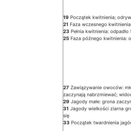
19
Początek kwitnienia; odryw
21
Faza wczesnego kwitnieni
23
Pełnia kwitnienia: odpadł
25
Faza późnego kwitnienia:
27
Zawiązywanie owoców: mł
zaczynają nabrzmiewać; wido
29
Jagody małe: grona zaczyn
31
Jagody wielkości ziarna gr
się
33
Początek twardnienia jagó