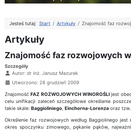
Jesteś tutaj:
Start
Artykuły
Znajomość faz rozwo
Artykuły
Znajomość faz rozwojowych w
Szczegóły
Autor:
dr inż. Janusz Mazurek
Utworzono: 28 grudzień 2009
Znajomość
FAZ ROZWOJOWYCH WINOROŚLI
jest obe
celu unifikacji zaleceń szczegółowe określanie poszc
takie skale:
Baggioliniego
,
Einchorna-Lorenza
oraz tzw.
Określenie faz rozwojowych według Baggiolinego jest 
okres spoczynku zimowego, pękanie pąków, najważnie