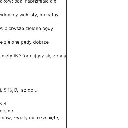
ków: pąki nabrzmiałe ale
idoczny wełnisty, brunatny
: pierwsze zielone pędy
e zielone pędy dobrze
ięty liść formujący się z dala
,15,16,17,1 aż do …
ści
doczne
anów; kwiaty nierozwinięte,