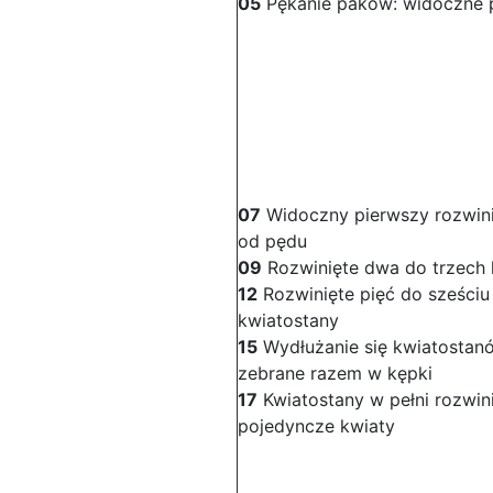
05
Pękanie paków: widoczne p
07
Widoczny pierwszy rozwinię
od pędu
09
Rozwinięte dwa do trzech l
12
Rozwinięte pięć do sześciu 
kwiatostany
15
Wydłużanie się kwiatostanó
zebrane razem w kępki
17
Kwiatostany w pełni rozwin
pojedyncze kwiaty