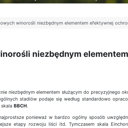
jowych winorośli niezbędnym elementem efektywnej ochro
inorośli niezbędnym elementem
cnie niezbędnym elementem służącym do precyzyjnego okr
zególnych stadiów podaje się według standardowo opraco
 skala
BBCH
.
najprostsze ponieważ w bardzo ogólny sposób uwzględnia
jsze etapy rozwoju liści itd. Tymczasem skala Eincho