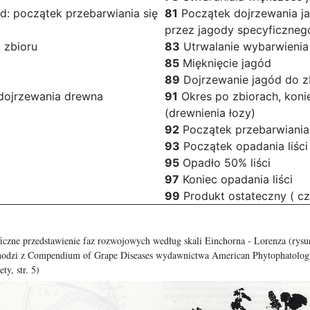
d: początek przebarwiania się
81
Początek dojrzewania ja
przez jagody specyficzneg
 zbioru
83
Utrwalanie wybarwienia
85
Mięknięcie jagód
89
Dojrzewanie jagód do z
 dojrzewania drewna
91
Okres po zbiorach, koni
(drewnienia łozy)
92
Początek przebarwiania s
93
Początek opadania liści
95
Opadło 50% liści
97
Koniec opadania liści
99
Produkt ostateczny ( czy
iczne przedstawienie faz rozwojowych według skali Einchorna - Lorenza (rys
hodzi z Compendium of Grape Diseases wydawnictwa American Phytophatolog
ety, str. 5)