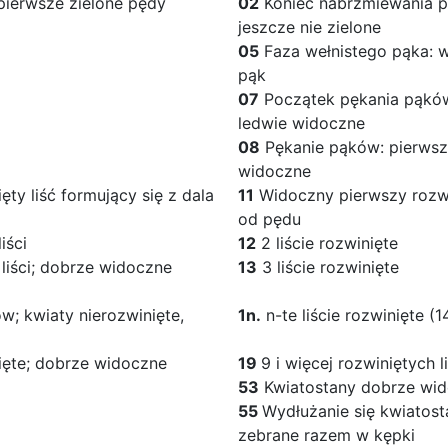
ierwsze zielone pędy
02
Koniec nabrzmiewania pą
jeszcze nie zielone
05
Faza wełnistego pąka: w
pąk
07
Początek pękania pąków
ledwie widoczne
08
Pękanie pąków: pierwsz
widoczne
ty liść formujący się z dala
11
Widoczny pierwszy rozwin
od pędu
iści
12
2 liście rozwinięte
liści; dobrze widoczne
13
3 liście rozwinięte
w; kwiaty nierozwinięte,
1n.
n-te liście rozwinięte (14
ięte; dobrze widoczne
19
9 i więcej rozwiniętych li
53
Kwiatostany dobrze wi
55
Wydłużanie się kwiatost
zebrane razem w kępki