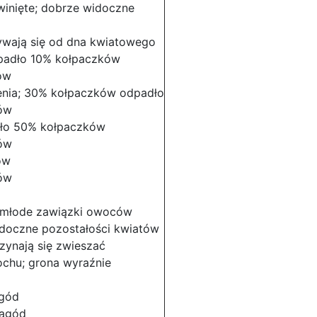
winięte; dobrze widoczne
ywają się od dna kwiatowego
dpadło 10% kołpaczków
ów
enia; 30% kołpaczków odpadło
ów
adło 50% kołpaczków
ów
ów
ów
młode zawiązki owoców
doczne pozostałości kwiatów
zynają się zwieszać
ochu; grona wyraźnie
agód
jagód