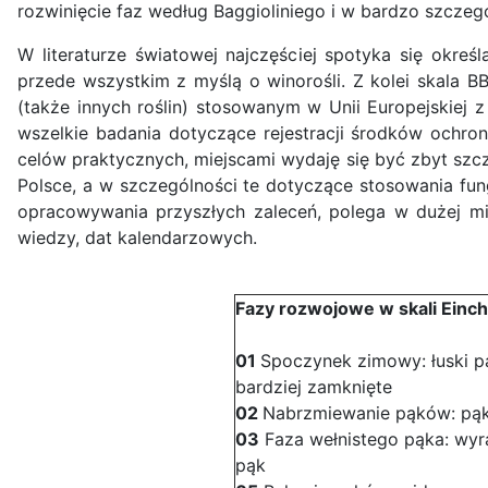
rozwinięcie faz według Baggioliniego i w bardzo szcz
W literaturze światowej najczęściej spotyka się okre
przede wszystkim z myślą o winorośli. Z kolei skala 
(także innych roślin) stosowanym w Unii Europejskiej 
wszelkie badania dotyczące rejestracji środków ochron
celów praktycznych, miejscami wydaję się być zbyt szc
Polsce, a w szczególności te dotyczące stosowania fun
opracowywania przyszłych zaleceń, polega w dużej mie
wiedzy, dat kalendarzowych.
Fazy rozwojowe w skali Einc
01
Spoczynek zimowy: łuski 
bardziej zamknięte
02
Nabrzmiewanie pąków: pąki
03
Faza wełnistego pąka: wyra
pąk