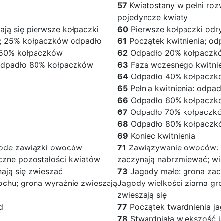
57
Kwiatostany w pełni roz
pojedyncze kwiaty
ają się pierwsze kołpaczki
60
Pierwsze kołpaczki odr
a; 25% kołpaczków odpadło
61
Początek kwitnienia; o
o 50% kołpaczków
62
Odpadło 20% kołpaczk
 odpadło 80% kołpaczków
63
Faza wczesnego kwitni
64
Odpadło 40% kołpaczk
65
Pełnia kwitnienia: odp
66
Odpadło 60% kołpaczk
67
Odpadło 70% kołpaczk
68
Odpadło 80% kołpaczk
69
Koniec kwitnienia
ode zawiązki owoców
71
Zawiązywanie owoców: 
czne pozostałości kwiatów
zaczynają nabrzmiewać; wi
ają się zwieszać
73
Jagody małe: grona zac
ochu; grona wyraźnie zwieszają
Jagody wielkości ziarna gr
zwieszają się
d
77
Początek twardnienia j
78
Stwardniała większość 